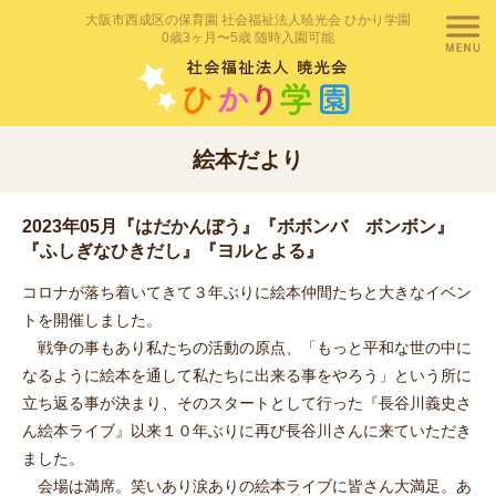
大阪市西成区の保育園 社会福祉法人暁光会 ひかり学園
0歳3ヶ月〜5歳 随時入園可能
絵本だより
2023年05月『はだかんぼう』『ボボンバ ボンボン』
『ふしぎなひきだし』『ヨルとよる』
コロナが落ち着いてきて３年ぶりに絵本仲間たちと大きなイベン
トを開催しました。
戦争の事もあり私たちの活動の原点、「もっと平和な世の中に
なるように絵本を通して私たちに出来る事をやろう」という所に
立ち返る事が決まり、そのスタートとして行った『長谷川義史さ
ん絵本ライブ』以来１０年ぶりに再び長谷川さんに来ていただき
ました。
会場は満席。笑いあり涙ありの絵本ライブに皆さん大満足。あ