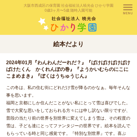
大阪市西成区の保育園 社会福祉法人暁光会 ひかり学園
0歳3ヶ月〜5歳 随時入園可能
絵本だより
2024年01月『わんわんだーれだ？』『ばけばけばけばけ
ばけたくん かくれんぼの巻』『ようかいむらのにこに
こまめまき』『ぼくはうちゅうじん』
この冬は、私の住む街にどれだけ雪が降るのかなぁ。毎年そんな
事を思います。
福岡と京都にしか住んだことがない私にとって雪は喜びでした。
雪で大変な思いをしておられる方々には申し訳ない限りですが、
普段の当たり前の世界を別世界に変えてしまう雪は、その程度の
雪は、子ども達にとってファンタジーの世界です。絵本を読んで
もらっている時と同じ感覚です。『特別な別世界』です。喜ぶ