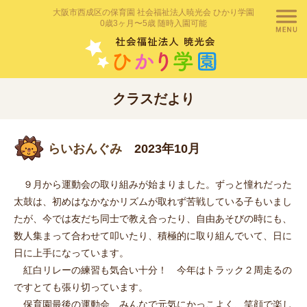
大阪市西成区の保育園 社会福祉法人暁光会 ひかり学園
0歳3ヶ月〜5歳 随時入園可能
クラスだより
らいおんぐみ
2023年10月
９月から運動会の取り組みが始まりました。ずっと憧れだった
太鼓は、初めはなかなかリズムが取れず苦戦している子もいまし
たが、今では友だち同士で教え合ったり、自由あそびの時にも、
数人集まって合わせて叩いたり、積極的に取り組んでいて、日に
日に上手になっています。
紅白リレーの練習も気合い十分！ 今年はトラック２周走るの
ですとても張り切っています。
保育園最後の運動会、みんなで元気にかっこよく、笑顔で楽し