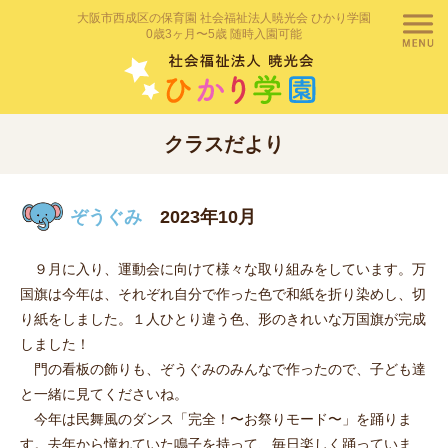
大阪市西成区の保育園 社会福祉法人暁光会 ひかり学園
0歳3ヶ月〜5歳 随時入園可能
クラスだより
ぞうぐみ
2023年10月
９月に入り、運動会に向けて様々な取り組みをしています。万
国旗は今年は、それぞれ自分で作った色で和紙を折り染めし、切
り紙をしました。１人ひとり違う色、形のきれいな万国旗が完成
しました！
門の看板の飾りも、ぞうぐみのみんなで作ったので、子ども達
と一緒に見てくださいね。
今年は民舞風のダンス「完全！〜お祭りモード〜」を踊りま
す。去年から憧れていた鳴子を持って、毎日楽しく踊っていま