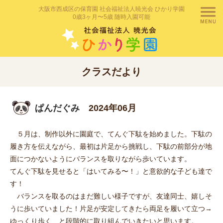
大阪市西成区の保育園 社会福祉法人暁光会 ひかり学園
0歳3ヶ月〜5歳 随時入園可能
クラスだより
ぱんだぐみ
2024年06月
５月は、制作以外に園庭で、てんぐ下駄を始めました。下駄の
履き方を伝えながら、最初は片足から挑戦し、下駄の前部分が地
面につかないようにバランスを取りながら歩いています。
てんぐ下駄を見せると「はいてみる〜！」と意欲的な子ども達で
す！
バランスを取るのはまだ難しい様子ですが、友達同士、嬉しそ
うに歩いていました！片足が安定してきたら両足を履いて立つ→
ゆっくり歩く…と段階的に取り組んでいきたいと思います。