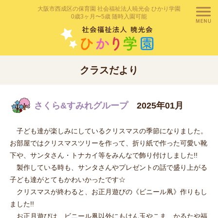
大阪市西成区の保育園 社会福祉法人暁光会 ひかり学園
0歳3ヶ月〜5歳 随時入園可能
クラスだより
さくら&すみれグループ
2025年01月
子ども達が楽しみにしているクリスマスの季節になりました。
お部屋ではクリスマスツリーを作って、折り紙で作った可愛い靴
下や、サンタさん・トナカイ等をみんなで飾り付けしました!!
製作している時も、サンタさんやプレゼントの話で盛り上がる
子ども達がとてもかわいかったです☆
クリスマスが終わると、お正月遊びの《ビニール凧》作りもし
ました!!
お正月遊びは、ビニール凧以外にもけん玉やこま、かるたや福