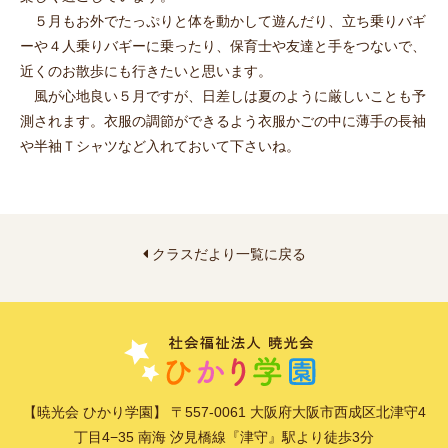
５月もお外でたっぷりと体を動かして遊んだり、立ち乗りバギ
ーや４人乗りバギーに乗ったり、保育士や友達と手をつないで、
近くのお散歩にも行きたいと思います。
風が心地良い５月ですが、日差しは夏のように厳しいことも予
測されます。衣服の調節ができるよう衣服かごの中に薄手の長袖
や半袖Ｔシャツなど入れておいて下さいね。
クラスだより一覧に戻る
【暁光会 ひかり学園】 〒557-0061 大阪府大阪市西成区北津守4
丁目4−35 南海 汐見橋線『津守』駅より徒歩3分