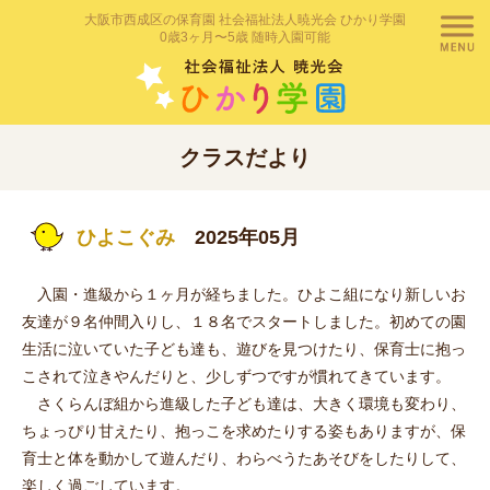
大阪市西成区の保育園 社会福祉法人暁光会 ひかり学園
0歳3ヶ月〜5歳 随時入園可能
クラスだより
ひよこぐみ
2025年05月
入園・進級から１ヶ月が経ちました。ひよこ組になり新しいお
友達が９名仲間入りし、１８名でスタートしました。初めての園
生活に泣いていた子ども達も、遊びを見つけたり、保育士に抱っ
こされて泣きやんだりと、少しずつですが慣れてきています。
さくらんぼ組から進級した子ども達は、大きく環境も変わり、
ちょっぴり甘えたり、抱っこを求めたりする姿もありますが、保
育士と体を動かして遊んだり、わらべうたあそびをしたりして、
楽しく過ごしています。