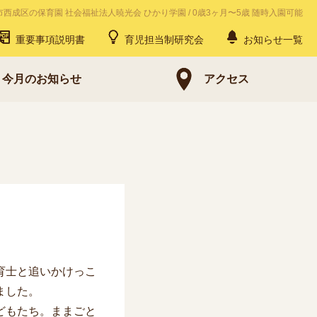
市西成区の保育園 社会福祉法人暁光会 ひかり学園
/
0歳3ヶ月〜5歳 随時入園可能
重要事項説明書
育児担当制研究会
お知らせ一覧
今月のお知らせ
アクセス
育士と追いかけっこ
ました。
どもたち。ままごと