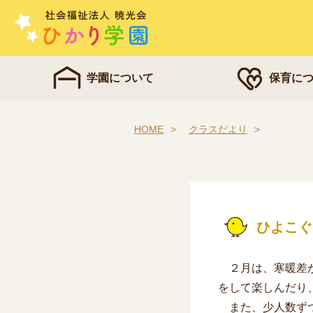
学園について
保育に
HOME
クラスだより
ひよこぐ
２月は、寒暖差が
をして楽しんだり
また、少人数ずつ