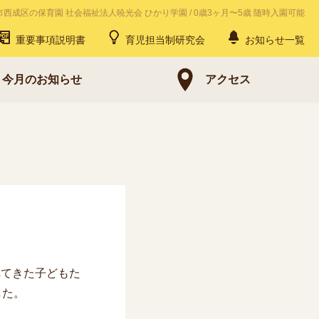
市西成区の保育園 社会福祉法人暁光会 ひかり学園
/
0歳3ヶ月〜5歳 随時入園可能
重要事項説明書
育児担当制研究会
お知らせ一覧
今月のお知らせ
アクセス
てきた子どもた
した。