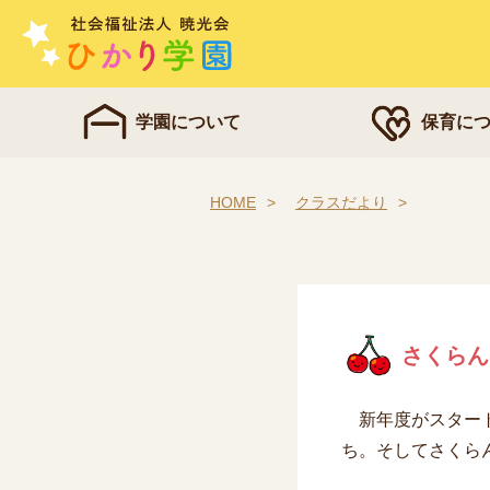
学園について
保育に
HOME
クラスだより
さくらん
新年度がスタート
ち。そしてさくら