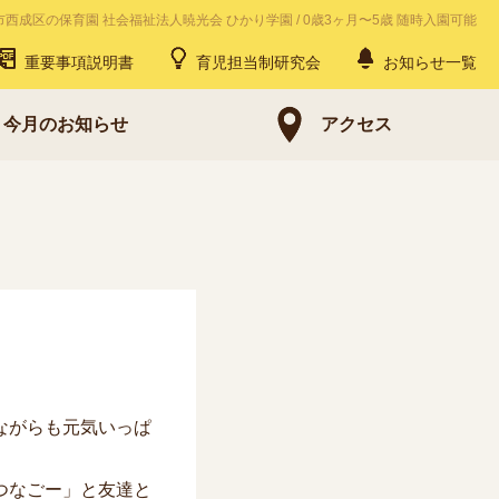
市西成区の保育園 社会福祉法人暁光会 ひかり学園
/
0歳3ヶ月〜5歳 随時入園可能
重要事項説明書
育児担当制研究会
お知らせ一覧
今月のお知らせ
アクセス
ながらも元気いっぱ
つなごー」と友達と