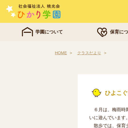
学園について
保育に
HOME
クラスだより
ひよこぐ
６月は、梅雨時期
いに遊んでいます
散歩では、保育士