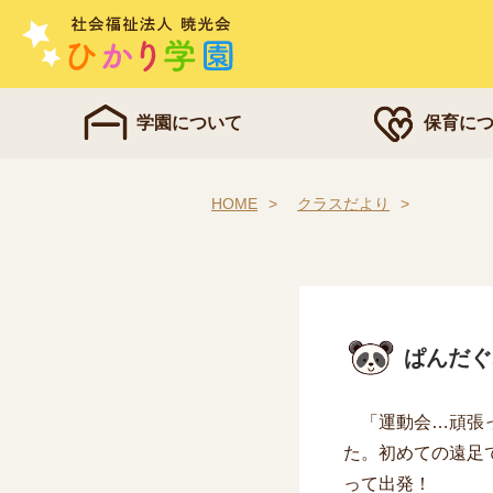
学園について
保育に
HOME
クラスだより
ぱんだぐ
「運動会…頑張っ
た。初めての遠足
って出発！