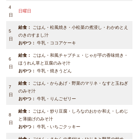
4
日曜日
日
給食：
ごはん・松風焼き・小松菜の煮浸し・わかめとえ
5
のきのすまし汁
日
おやつ：
牛乳・ココアケーキ
給食：
ごはん・和風チャプチェ・じゃが芋の香味焼き・
6
ほうれん草と豆腐のみそ汁
日
おやつ：
牛乳・焼きうどん
給食：
ごはん・からあげ・野菜のマリネ・なすと玉ねぎ
7
のみそ汁
日
おやつ：
牛乳・りんごゼリー
給食：
ごはん・炒り豆腐・しろなのおかか和え・しめじ
8
と薄揚げのみそ汁
日
おやつ：
牛乳・いちごクッキー