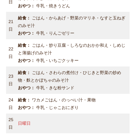
日
おやつ：
牛乳・焼きうどん
給食：
ごはん・からあげ・野菜のマリネ・なすと玉ねぎ
21
のみそ汁
日
おやつ：
牛乳・りんごゼリー
給食：
ごはん・炒り豆腐・しろなのおかか和え・しめじ
22
と薄揚げのみそ汁
日
おやつ：
牛乳・いちごクッキー
給食：
ごはん・さわらの煮付け・ひじきと野菜の炒め
23
物・麩とかぼちゃのみそ汁
日
おやつ：
牛乳・きな粉サンド
24
給食：
ワカメごはん・のっぺい汁・果物
日
おやつ：
牛乳・じゃこおにぎり
25
日曜日
日