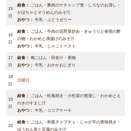
給食：
ごはん・豚肉のケチャップ煮・しろなのお浸し・
15
かぼちゃとそうめんのみそ汁
日
おやつ：
牛乳・ぶどうゼリー
給食：
ごはん・牛肉の花野菜炒め・きゅうりと春雨の酢
16
の物・わかめと薄揚げのみそ汁
日
おやつ：
牛乳・じゃこトースト
17
給食：
梅ごはん・田舎汁・果物
日
おやつ：
牛乳・おかかおにぎり
18
日曜日
日
給食：
ごはん・松風焼き・小松菜の煮浸し・わかめとえ
19
のきのすまし汁
日
おやつ：
牛乳・ココアケーキ
給食：
ごはん・和風チャプチェ・じゃが芋の香味焼き・
20
ほうれん草と豆腐のみそ汁