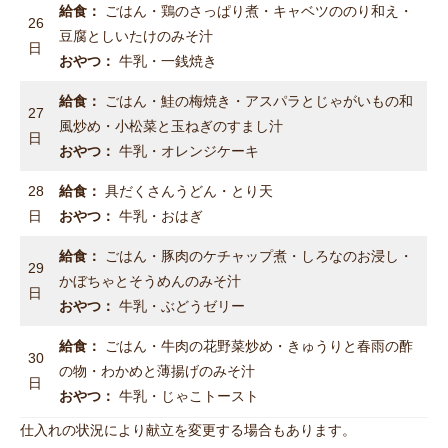
給食：
ごはん・鶏のさっぱり煮・キャベツののり和え・
26
豆腐としいたけのみそ汁
日
おやつ：
牛乳・一銭焼き
給食：
ごはん・鮭の梅焼き・アスパラとじゃがいもの和
27
風炒め・小松菜と玉ねぎのすまし汁
日
おやつ：
牛乳・オレンジケーキ
28
給食：
具だくさんうどん・とり天
日
おやつ：
牛乳・おはぎ
給食：
ごはん・豚肉のケチャップ煮・しろなのお浸し・
29
かぼちゃとそうめんのみそ汁
日
おやつ：
牛乳・ぶどうゼリー
給食：
ごはん・牛肉の花野菜炒め・きゅうりと春雨の酢
30
の物・わかめと薄揚げのみそ汁
日
おやつ：
牛乳・じゃこトースト
仕入れの状況により献立を変更する場合もあります。