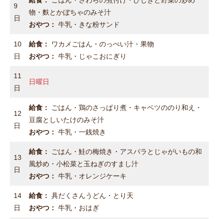
給食：
ごはん・さわらの煮付け・ひじきと野菜の炒め
9
物・麩とかぼちゃのみそ汁
日
おやつ：
牛乳・きな粉サンド
10
給食：
ワカメごはん・のっぺい汁・果物
日
おやつ：
牛乳・じゃこおにぎり
11
日曜日
日
給食：
ごはん・鶏のさっぱり煮・キャベツののり和え・
12
豆腐としいたけのみそ汁
日
おやつ：
牛乳・一銭焼き
給食：
ごはん・鮭の梅焼き・アスパラとじゃがいもの和
13
風炒め・小松菜と玉ねぎのすまし汁
日
おやつ：
牛乳・オレンジケーキ
14
給食：
具だくさんうどん・とり天
日
おやつ：
牛乳・おはぎ