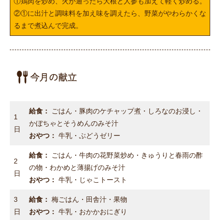
①鶏肉を炒め、火が通ったら大根と人参も加えて軽く炒める。
②①に出汁と調味料を加え味を調えたら、野菜がやわらかくな
るまで煮込んで完成。
給食：
ごはん・豚肉のケチャップ煮・しろなのお浸し・
1
かぼちゃとそうめんのみそ汁
日
おやつ：
牛乳・ぶどうゼリー
給食：
ごはん・牛肉の花野菜炒め・きゅうりと春雨の酢
2
の物・わかめと薄揚げのみそ汁
日
おやつ：
牛乳・じゃこトースト
3
給食：
梅ごはん・田舎汁・果物
日
おやつ：
牛乳・おかかおにぎり