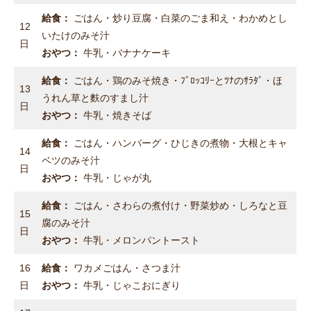
給食：
ごはん・炒り豆腐・白菜のごま和え・わかめとし
12
いたけのみそ汁
日
おやつ：
牛乳・バナナケーキ
給食：
ごはん・鶏のみそ焼き・ﾌﾞﾛｯｺﾘｰとﾂﾅのｻﾗﾀﾞ・ほ
13
うれん草と麩のすまし汁
日
おやつ：
牛乳・焼きそば
給食：
ごはん・ハンバーグ・ひじきの煮物・大根とキャ
14
ベツのみそ汁
日
おやつ：
牛乳・じゃが丸
給食：
ごはん・さわらの煮付け・野菜炒め・しろなと豆
15
腐のみそ汁
日
おやつ：
牛乳・メロンパントースト
16
給食：
ワカメごはん・さつま汁
日
おやつ：
牛乳・じゃこおにぎり