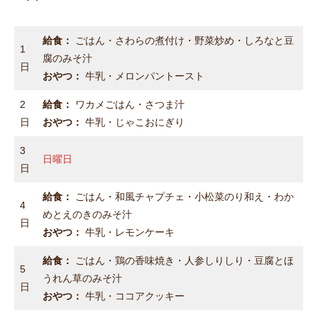
給食：
ごはん・さわらの煮付け・野菜炒め・しろなと豆
1
腐のみそ汁
日
おやつ：
牛乳・メロンパントースト
2
給食：
ワカメごはん・さつま汁
日
おやつ：
牛乳・じゃこおにぎり
3
日曜日
日
給食：
ごはん・和風チャプチェ・小松菜のり和え・わか
4
めとえのきのみそ汁
日
おやつ：
牛乳・レモンケーキ
給食：
ごはん・鶏の香味焼き・人参しりしり・豆腐とほ
5
うれん草のみそ汁
日
おやつ：
牛乳・ココアクッキー