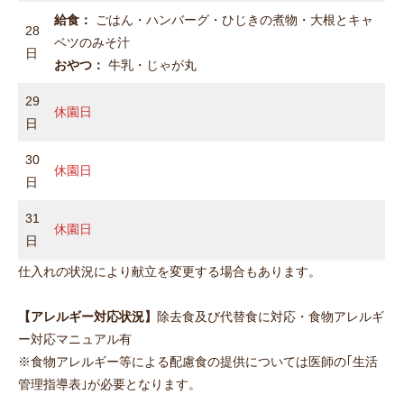
給食：
ごはん・ハンバーグ・ひじきの煮物・大根とキャ
28
ベツのみそ汁
日
おやつ：
牛乳・じゃが丸
29
休園日
日
30
休園日
日
31
休園日
日
仕入れの状況により献立を変更する場合もあります。
【アレルギー対応状況】
除去食及び代替食に対応・食物アレルギ
ー対応マニュアル有
※食物アレルギー等による配慮食の提供については医師の｢生活
管理指導表｣が必要となります。