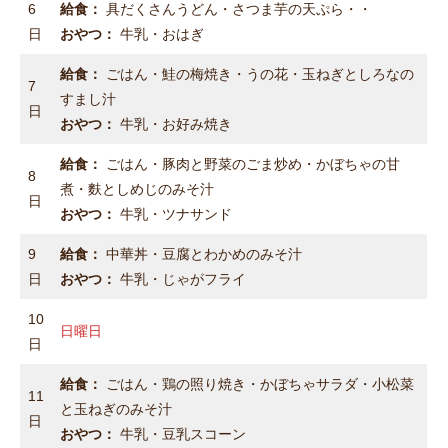
6
給食：
具だくさんうどん・さつま芋の天ぷら・・
日
おやつ：
牛乳・おはぎ
給食：
ごはん・鮭の梅焼き・うの花・玉ねぎとしろなの
7
すまし汁
日
おやつ：
牛乳・お好み焼き
給食：
ごはん・豚肉と野菜のごま炒め・かぼちゃの甘
8
煮・麩としめじのみそ汁
日
おやつ：
牛乳・ツナサンド
9
給食：
中華丼・豆腐とわかめのみそ汁
日
おやつ：
牛乳・じゃがフライ
10
日曜日
日
給食：
ごはん・鶏の照り焼き・かぼちゃサラダ・小松菜
11
と玉ねぎのみそ汁
日
おやつ：
牛乳・豆乳スコーン