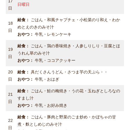
17
日曜日
日
給食：
ごはん・和風チャプチェ・小松菜のり和え・わか
18
めとえのきのみそ汁
日
おやつ：
牛乳・レモンケーキ
給食：
ごはん・鶏の香味焼き・人参しりしり・豆腐とほ
19
うれん草のみそ汁
日
おやつ：
牛乳・ココアクッキー
20
給食：
具だくさんうどん・さつま芋の天ぷら・・
日
おやつ：
牛乳・おはぎ
給食：
ごはん・鮭の梅焼き・うの花・玉ねぎとしろなの
21
すまし汁
日
おやつ：
牛乳・お好み焼き
給食：
ごはん・豚肉と野菜のごま炒め・かぼちゃの甘
22
煮・麩としめじのみそ汁
日