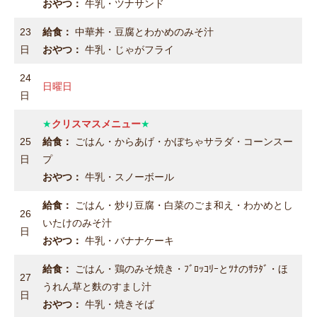
おやつ：
牛乳・ツナサンド
23
給食：
中華丼・豆腐とわかめのみそ汁
日
おやつ：
牛乳・じゃがフライ
24
日曜日
日
★
クリスマスメニュー
★
25
給食：
ごはん・からあげ・かぼちゃサラダ・コーンスー
日
プ
おやつ：
牛乳・スノーボール
給食：
ごはん・炒り豆腐・白菜のごま和え・わかめとし
26
いたけのみそ汁
日
おやつ：
牛乳・バナナケーキ
給食：
ごはん・鶏のみそ焼き・ﾌﾞﾛｯｺﾘｰとﾂﾅのｻﾗﾀﾞ・ほ
27
うれん草と麩のすまし汁
日
おやつ：
牛乳・焼きそば