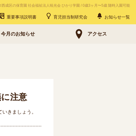
市西成区の保育園 社会福祉法人暁光会 ひかり学園
/
0歳3ヶ月〜5歳 随時入園可能
重要事項説明書
育児担当制研究会
お知らせ一覧
今月のお知らせ
アクセス
嚥に注意
ていきましょう。