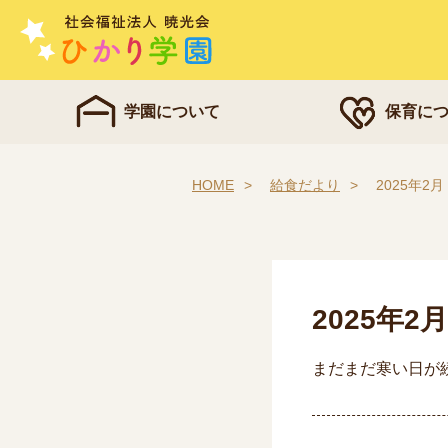
学園について
保育に
HOME
給食だより
2025年
2025年
まだまだ寒い日が