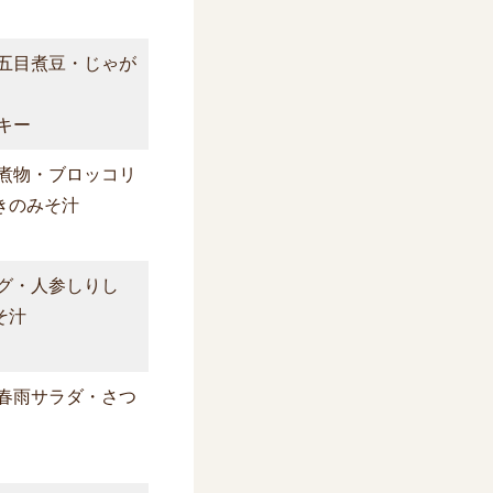
五目煮豆・じゃが
キー
煮物・ブロッコリ
きのみそ汁
グ・人参しりし
そ汁
春雨サラダ・さつ