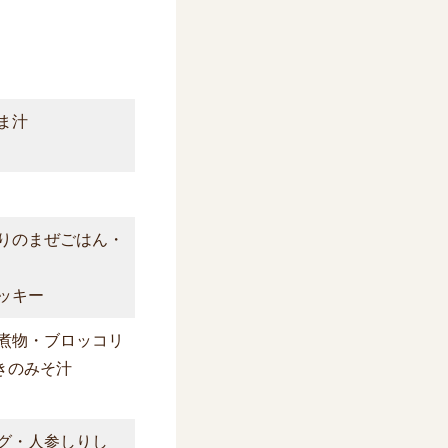
ま汁
のりのまぜごはん・
ッキー
煮物・ブロッコリ
きのみそ汁
グ・人参しりし