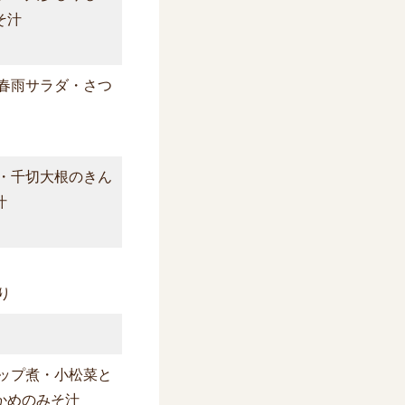
そ汁
春雨サラダ・さつ
・千切大根のきん
汁
り
ップ煮・小松菜と
かめのみそ汁