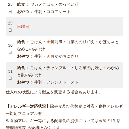
28
給食：
ワカメごはん・のっぺい汁
日
おやつ：
牛乳・ココアケーキ
29
日曜日
日
給食：
ごはん・
★
筑前煮・白菜ののり和え・かぼちゃと
30
なめこのみそ汁
日
おやつ：
牛乳・
★
おかかおにぎり
給食：
ごはん・チャンプル―・しろ菜のお浸し・わかめ
31
と麩のみそ汁
日
おやつ：
牛乳・フレンチトースト
仕入れの状況により献立を変更する場合もあります。
【アレルギー対応状況】
除去食及び代替食に対応・食物アレルギ
ー対応マニュアル有
※食物アレルギー等による配慮食の提供については医師の｢生活
管理指導表｣が必要となります。