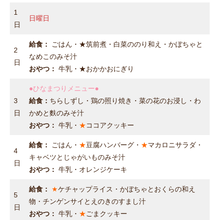
1
日曜日
日
給食：
ごはん・★筑前煮・白菜ののり和え・かぼちゃと
2
なめこのみそ汁
日
おやつ：
牛乳・★おかかおにぎり
●ひなまつりメニュー●
3
給食：
ちらしずし・鶏の照り焼き・菜の花のお浸し・わ
日
かめと麩のみそ汁
おやつ：
牛乳・
★
ココアクッキー
給食：
ごはん・
★
豆腐ハンバーグ・
★
マカロニサラダ・
4
キャベツとじゃがいものみそ汁
日
おやつ：
牛乳・オレンジケーキ
給食：
★
ケチャップライス・かぼちゃとおくらの和え
5
物・チンゲンサイとえのきのすまし汁
日
おやつ：
牛乳・
★
ごまクッキー