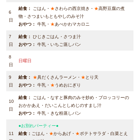
給食：
ごはん・
★
さわらの西京焼き・
★
高野豆腐の煮
6
物・さつまいもともやしのみそ汁
日
おやつ：
牛乳・
★
あべかわマカロニ
7
給食：
ひじきごはん・さつま汁
日
おやつ：
牛乳・いちご蒸しパン
8
日曜日
日
9
給食：
★
具だくさんラーメン・
★
とり天
日
おやつ：
牛乳・
★
うめおにぎり
給食：
ごはん・なすと豚肉のみそ炒め・ブロッコリーの
10
おかかあえ・だいこんとしめじのすまし汁
日
おやつ：
牛乳・きな粉蒸しパン
●お別れパーティー●
11
給食：
ごはん・
★
からあげ・
★
ポテトサラダ・白菜とえ