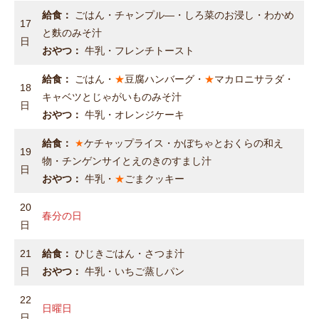
給食：
ごはん・チャンプル―・しろ菜のお浸し・わかめ
17
と麩のみそ汁
日
おやつ：
牛乳・フレンチトースト
給食：
ごはん・
★
豆腐ハンバーグ・
★
マカロニサラダ・
18
キャベツとじゃがいものみそ汁
日
おやつ：
牛乳・オレンジケーキ
給食：
★
ケチャップライス・かぼちゃとおくらの和え
19
物・チンゲンサイとえのきのすまし汁
日
おやつ：
牛乳・
★
ごまクッキー
20
春分の日
日
21
給食：
ひじきごはん・さつま汁
日
おやつ：
牛乳・いちご蒸しパン
22
日曜日
日