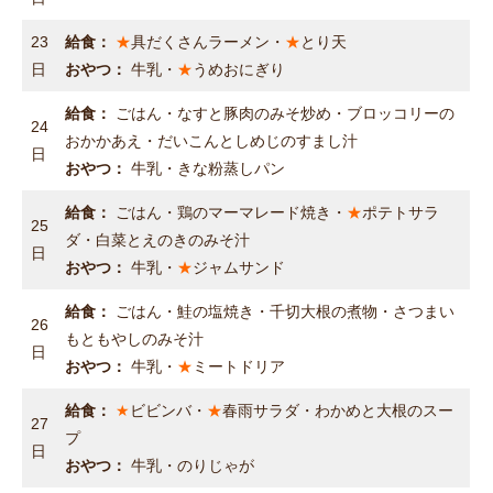
23
給食：
★
具だくさんラーメン・
★
とり天
日
おやつ：
牛乳・
★
うめおにぎり
給食：
ごはん・なすと豚肉のみそ炒め・ブロッコリーの
24
おかかあえ・だいこんとしめじのすまし汁
日
おやつ：
牛乳・きな粉蒸しパン
給食：
ごはん・鶏のマーマレード焼き・
★
ポテトサラ
25
ダ・白菜とえのきのみそ汁
日
おやつ：
牛乳・
★
ジャムサンド
給食：
ごはん・鮭の塩焼き・千切大根の煮物・さつまい
26
もともやしのみそ汁
日
おやつ：
牛乳・
★
ミートドリア
給食：
★
ビビンバ・
★
春雨サラダ・わかめと大根のスー
27
プ
日
おやつ：
牛乳・のりじゃが