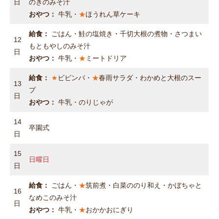
日
のきのみそ汁
おやつ：
牛乳・
★
ほうれん草ケーキ
給食：
ごはん・鮭の塩焼き・千切大根の煮物・さつまい
12
もともやしのみそ汁
日
おやつ：
牛乳・
★
ミートドリア
給食：
★
ビビンバ・
★
春雨サラダ・わかめと大根のスー
13
プ
日
おやつ：
牛乳・のりじゃが
14
卒園式
日
15
日曜日
日
給食：
ごはん・
★
筑前煮・白菜ののり和え・かぼちゃと
16
なめこのみそ汁
日
おやつ：
牛乳・
★
おかかおにぎり