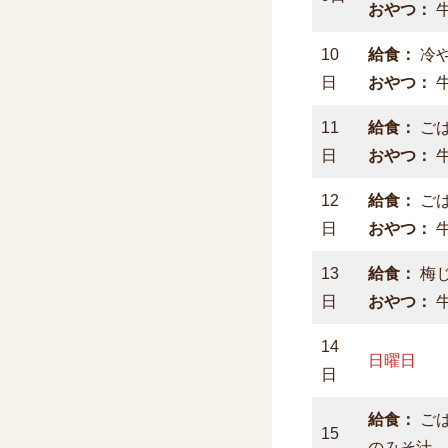
おやつ：
10
給食：
冷
日
おやつ：
11
給食：
ご
日
おやつ：
12
給食：
ご
日
おやつ：
13
給食：
梅
日
おやつ：
14
日曜日
日
給食：
ご
15
のみそ汁