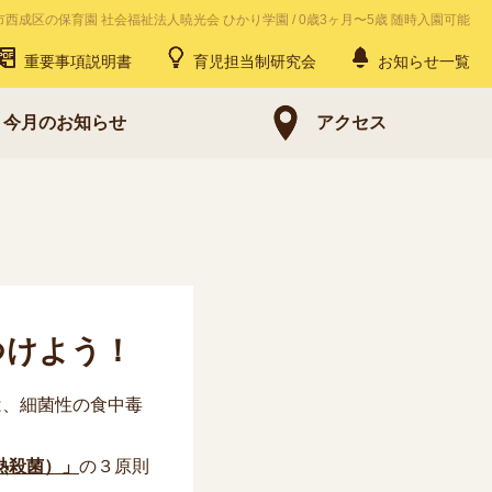
市西成区の保育園 社会福祉法人暁光会 ひかり学園
/
0歳3ヶ月〜5歳 随時入園可能
重要事項説明書
育児担当制研究会
お知らせ一覧
今月のお知らせ
アクセス
つけよう！
は、細菌性の食中毒
熱殺菌）」
の３原則