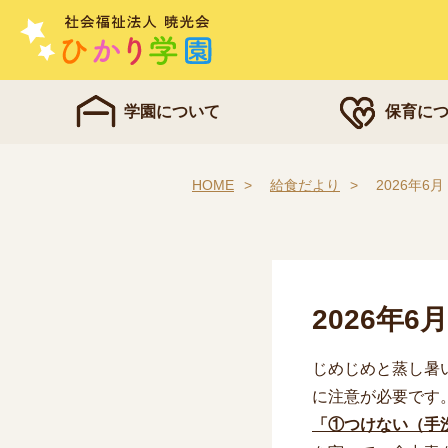
学園について
保育に
HOME
給食だより
2026年
2026年
じめじめと蒸し暑
に注意が必要です
「①つけない（手