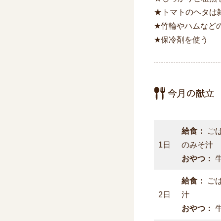
★トマトのヘタは
★竹輪やハムなど
★保冷剤
給食：
ご
1日
のみそ汁
おやつ：
給食：
ご
2日
汁
おやつ：