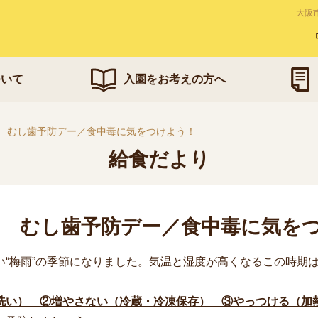
大阪
ついて
入園をお考えの方へ
6月 むし歯予防デー／食中毒に気をつけよう！
給食だより
6月 むし歯予防デー／食中毒に気を
い“梅雨”の季節になりました。気温と湿度が高くなるこの時期
。
洗い） ②増やさない（冷蔵・冷凍保存） ③やっつける（加