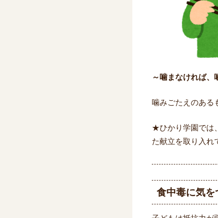
～噛まなけれ
噛みごたえのある
★ひかり学園では
た献立を取り入れ
食中毒に気を