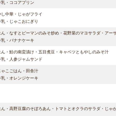
牛乳・ココアプリン
やし中華・じゃがフライ
牛乳・じゃこおにぎり
はん・なすとピーマンのみそ炒め・花野菜のマヨサラダ・アー
牛乳・バナナケーキ
はん・鮭の南蛮漬け・五目煮豆・キャベツともやしのみそ汁
牛乳・人参ジャムサンド
じゃこごはん・田舎汁
牛乳・オレンジケーキ
はん・高野豆腐のそぼろあん・トマトとオクラのサラダ・じゃ