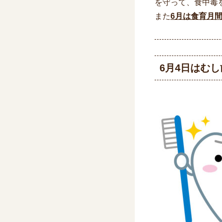
を守って、食中毒
また
6月は食育月
6月4日はむ