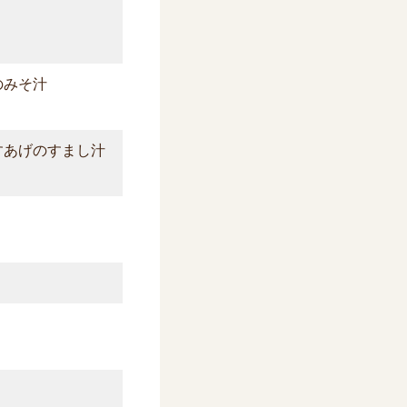
のみそ汁
すあげのすまし汁